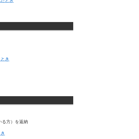
れたとき
たとき
いる方）を返納
とき