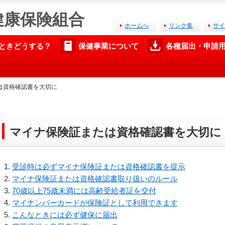
ド健康保険組合
ホームへ
リンク集
サイ
ときどうする？
保健事業について
各種届出・申請
は資格確認書を大切に
マイナ保険証または資格確認書を大切に
受診時は必ずマイナ保険証または資格確認書を提示
マイナ保険証または資格確認書取り扱いのルール
70歳以上75歳未満には高齢受給者証を交付
マイナンバーカードが保険証として利用できます
こんなときには必ず健保に届出