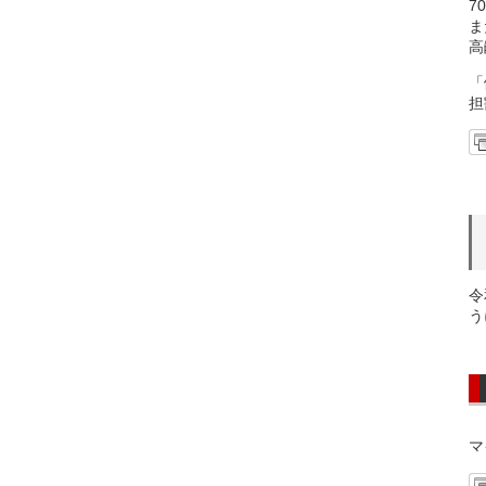
7
ま
高
「
担
令
う
マ