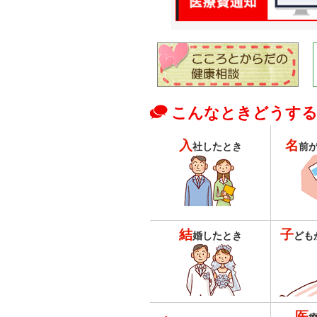
こんなときどうす
入
名
社したとき
前
結
子
婚したとき
ども
医