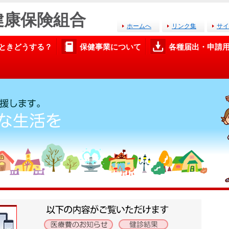
ド健康保険組合
ホームへ
リンク集
サイ
ときどうする？
保健事業について
各種届出・申請