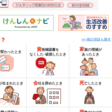
る？
>> 他の項目も探す
資
家
格確認書を
族の増減が
が変わったとき
なくした･破損したとき
あったとき
会
死
が生まれたとき
社を辞めたとき
亡したとき
病