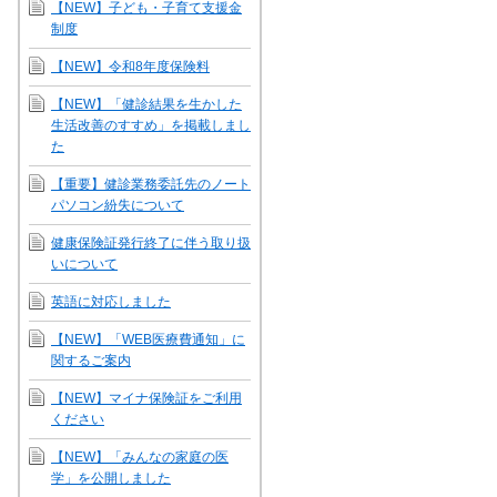
【NEW】子ども・子育て支援金
制度
【NEW】令和8年度保険料
【NEW】「健診結果を生かした
生活改善のすすめ」を掲載しまし
た
【重要】健診業務委託先のノート
パソコン紛失について
健康保険証発行終了に伴う取り扱
いについて
英語に対応しました
【NEW】「WEB医療費通知」に
関するご案内
【NEW】マイナ保険証をご利用
ください
【NEW】「みんなの家庭の医
学」を公開しました